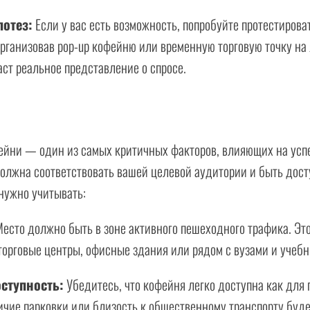
потез:
Если у вас есть возможность, попробуйте протестирова
организовав pop-up кофейню или временную торговую точку на
аст реальное представление о спросе.
ейни — один из самых критичных факторов, влияющих на успе
олжна соответствовать вашей целевой аудитории и быть дост
 нужно учитывать:
есто должно быть в зоне активного пешеходного трафика. Это
торговые центры, офисные здания или рядом с вузами и учеб
ступность:
Убедитесь, что кофейня легко доступна как для 
ичие парковки или близость к общественному транспорту буде