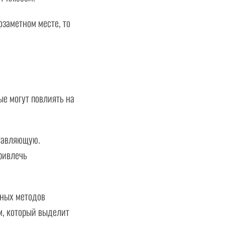
заметном месте, то
ые могут повлиять на
тавляющую.
ривлечь
вных методов
м, который выделит