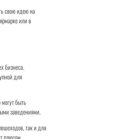
ть свою идею на
 ярмарке или в
х бизнеса.
упной для
 могут быть
ными заведениями.
пешеходов, так и для
т плюсом.