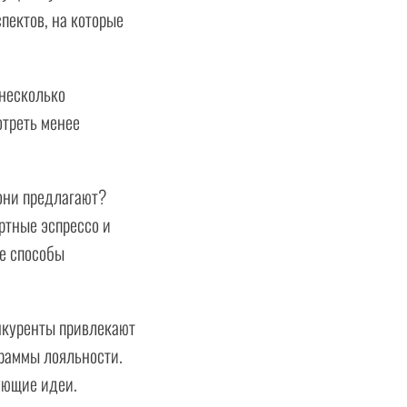
пектов, на которые
 несколько
отреть менее
они предлагают?
ртные эспрессо и
ые способы
нкуренты привлекают
граммы лояльности.
ующие идеи.