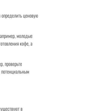
м определить ценовую
Например, молодые
отовления кофе, а
р, проверьте
сы потенциальным
существуют в